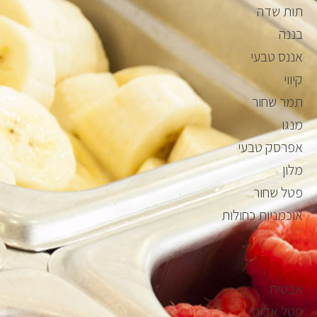
תות שדה
בננה
אננס טבעי
קיווי
תמר שחור
מנגו
אפרסק טבעי
מלון
פטל שחור
אוכמניות כחולות
אבטיח
פטל אדום